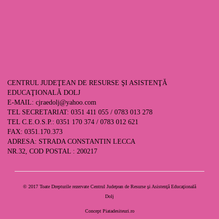
CENTRUL JUDEŢEAN DE RESURSE ŞI ASISTENŢĂ
EDUCAŢIONALĂ DOLJ
E-MAIL:
cjraedolj@yahoo.com
TEL SECRETARIAT: 0351 411 055 / 0783 013 278
TEL C.E.O.S.P.: 0351 170 374 / 0783 012 621
FAX: 0351.170.373
ADRESA: STRADA CONSTANTIN LECCA
NR.32, COD POSTAL : 200217
© 2017 Toate Drepturile rezervate Centrul Judeţean de Resurse şi Asistenţă Educaţională
Dolj
Concept
Piatadesiteuri.ro