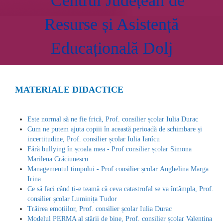
Centrul Județean de
Resurse și Asistență
Educațională Dolj
MATERIALE DIDACTICE
Este normal să ne fie frică, Prof. consilier școlar Iulia Durac
Cum ne putem ajuta copiii în această perioadă de schimbare și
incertitudine, Prof. consilier școlar Iulia Ianîcu
Fără bullying în școala mea - Prof consilier școlar Simona
Marilena Crăciunescu
Managementul timpului - Prof consilier școlar Anghelina Marga
Irina
Ce să faci când ți-e teamă că ceva catastrofal se va întâmpla, Prof.
consilier școlar Luminița Tudor
Trăirea emoțiilor, Prof. consilier școlar Iulia Durac
Modelul PERMA al stării de bine, Prof. consilier școlar Valentina