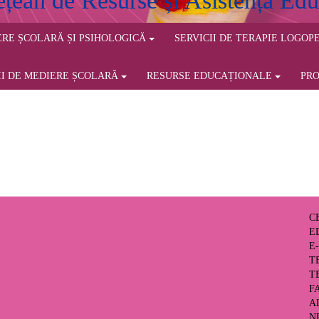
ețean de Resurse și Asistență Edu
IERE ȘCOLARĂ ȘI PSIHOLOGICĂ
SERVICII DE TERAPIE LOGOP
II DE MEDIERE ȘCOLARĂ
RESURSE EDUCAȚIONALE
PR
C
E
E
TE
TE
FA
A
N