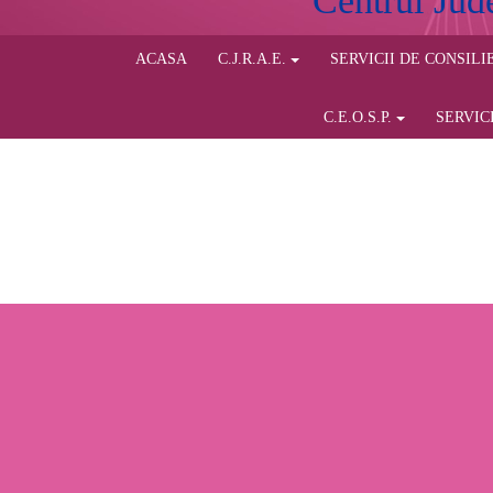
Centrul Jud
ACASA
C.J.R.A.E.
SERVICII DE CONSIL
C.E.O.S.P.
SERVIC