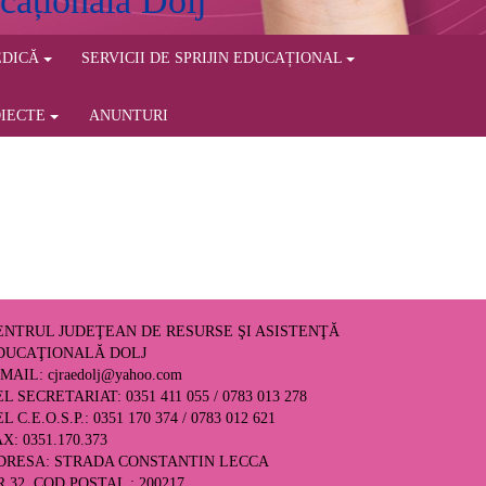
cațională Dolj
EDICĂ
SERVICII DE SPRIJIN EDUCAȚIONAL
OIECTE
ANUNTURI
ENTRUL JUDEŢEAN DE RESURSE ŞI ASISTENŢĂ
DUCAŢIONALĂ DOLJ
-MAIL:
cjraedolj@yahoo.com
L SECRETARIAT: 0351 411 055 / 0783 013 278
L C.E.O.S.P.: 0351 170 374 / 0783 012 621
X: 0351.170.373
DRESA: STRADA CONSTANTIN LECCA
R.32, COD POSTAL : 200217