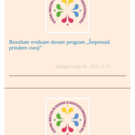
Rezultate evaluare dosare program „Împreună
prindem curaj”
Adăugat la data de : 2025-10-15