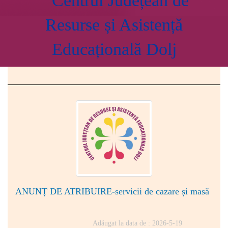
Centrul Județean de
Resurse și Asistență
Educațională Dolj
ANUNȚ DE ATRIBUIRE-servicii de cazare și masă
Adăugat la data de : 2026-5-19