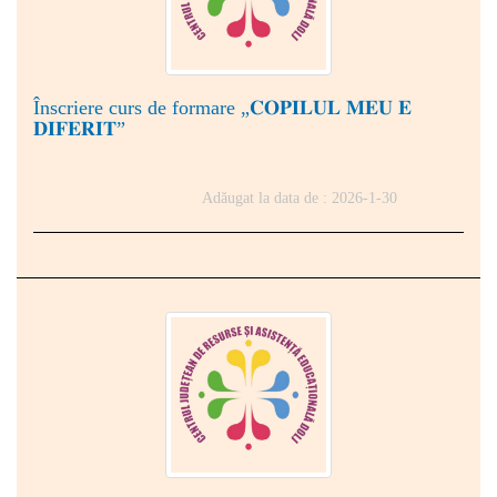
Înscriere curs de formare „𝐂𝐎𝐏𝐈𝐋𝐔𝐋 𝐌𝐄𝐔 𝐄
𝐃𝐈𝐅𝐄𝐑𝐈𝐓”
Adăugat la data de : 2026-1-30